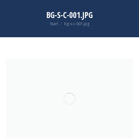
BG-S-C-001.JPG
Sie befinden sich hier:
Start
bg-s-c-001.jpg