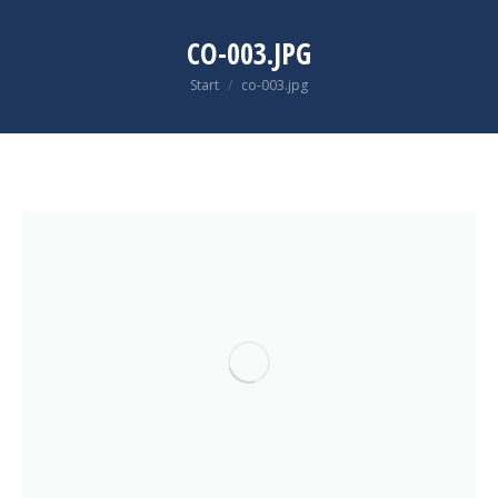
CO-003.JPG
Sie befinden sich hier:
Start
co-003.jpg