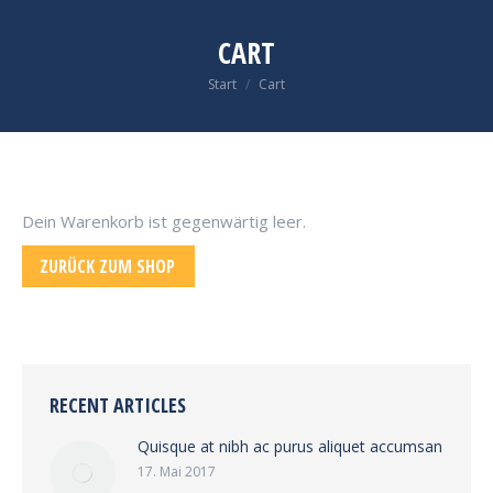
CART
Sie befinden sich hier:
Start
Cart
Dein Warenkorb ist gegenwärtig leer.
ZURÜCK ZUM SHOP
RECENT ARTICLES
Quisque at nibh ac purus aliquet accumsan
17. Mai 2017