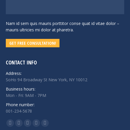
Nam id sem quis mauris porttitor conse quat id vitae dolor –
mauris ultricies mi dolor at pharetra.
GET FREE CONSULTATION!
CONTACT INFO
Address:
SoHo 94 Broadway St New York, NY 10012
Business hours:
Mon - Fri: 9AM - 7PM
Phone number:
001-234-5678
Finden Sie uns auf:
Facebook
Twitter
Google+
Linkedin
Instagram