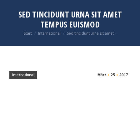
SED TINCIDUNT URNA SIT AMET
TEMPUS EUISMOD
Sie befinden sich hier:
Start
International
Sed tincidunt urna sit amet…
International
März
25
2017