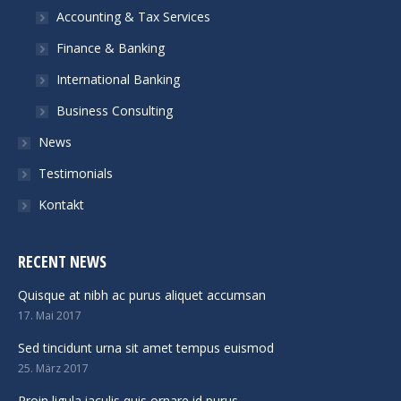
Accounting & Tax Services
Finance & Banking
International Banking
Business Consulting
News
Testimonials
Kontakt
RECENT NEWS
Quisque at nibh ac purus aliquet accumsan
17. Mai 2017
Sed tincidunt urna sit amet tempus euismod
25. März 2017
Proin ligula iaculis quis ornare id purus