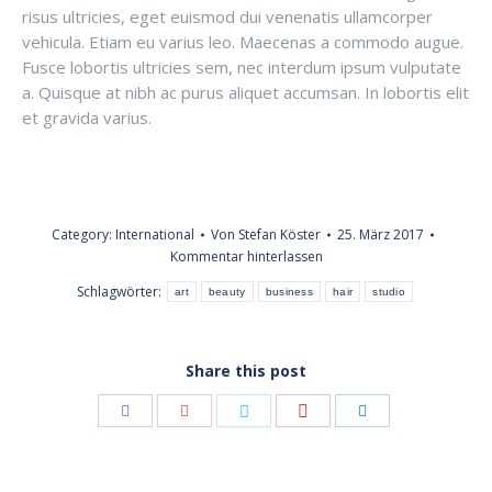
risus ultricies, eget euismod dui venenatis ullamcorper
vehicula. Etiam eu varius leo. Maecenas a commodo augue.
Fusce lobortis ultricies sem, nec interdum ipsum vulputate
a. Quisque at nibh ac purus aliquet accumsan. In lobortis elit
et gravida varius.
Category:
International
Von
Stefan Köster
25. März 2017
Kommentar hinterlassen
Schlagwörter:
art
beauty
business
hair
studio
Share this post
Share
Share
Share
Share
Share
with
with
with
with
with
Pinterest
Facebook
Google+
Twitter
LinkedIn