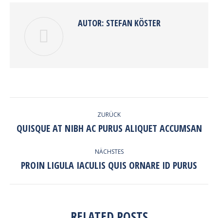
AUTOR:
STEFAN KÖSTER
KOMMENTARNAVIGATION
ZURÜCK
QUISQUE AT NIBH AC PURUS ALIQUET ACCUMSAN
Vorheriger
Beitrag:
NÄCHSTES
PROIN LIGULA IACULIS QUIS ORNARE ID PURUS
Nächster
Beitrag:
RELATED POSTS