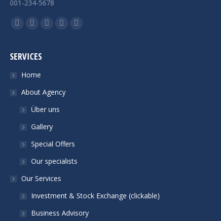
001-234-5678
Finden Sie uns auf:
Facebook
Twitter
Google+
Linkedin
Instagram
SERVICES
Home
About Agency
Über uns
Gallery
Special Offers
Our specialists
Our Services
Investment & Stock Exchange (clickable)
Business Advisory